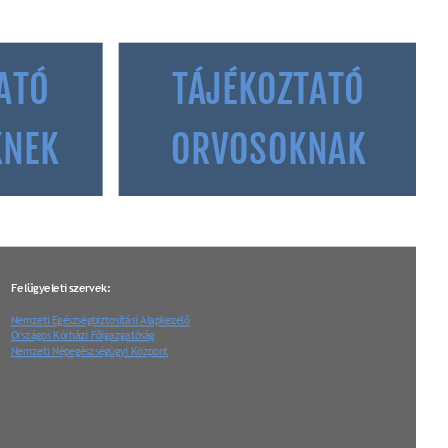
ATÓ 
TÁJÉKOZTATÓ 
KNEK
ORVOSOKNAK
Felügyeleti szervek:
Nemzeti Egészségbiztosítási Alapkezelő
Országos Kórházi Főigazgatóság
Nemzeti Népegészségügyi Központ