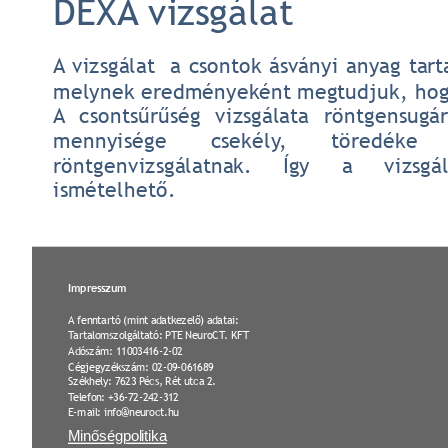
DEXA vizsgálat
A
vizsgálat
a
csontok
ásványi
anyag
tart
melynek
eredményeként
megtudjuk,
ho
A
csontsűrűség
vizsgálata
röntgensugár
mennyisége
csekély,
töredéke
röntgenvizsgálatnak.
Így
a
vizsgá
ismételhető.
Impresszum
A fenntartó (mint adatkezelő) adatai:
Tartalomszolgáltató: PTE NeuroCT. KFT
Adószám: 11003416-2-02
Cégjegyzékszám: 02-09-061689
Székhely: 7623 Pécs, Rét utca 2.
Telefon: +36-72-242-312
E-mail: info@neuroct.hu
Minőségpolitika