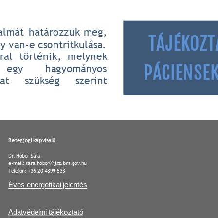
almát
határozzuk
meg, 
TÁJÉKOZT
gy
van-e
csontritkulása. 
ral
történik,
melynek 
egy
hagyományos 
PÁCIENSE
lat
szükség
szerint 
Betegjogi képviselő
Dr. Hóbor Sára
e-mail: sara.hobor@ijsz.bm.gov.hu
Telefon: +36-20-4899-533
Éves energetikai jelentés
Adatvédelmi tájékoztató